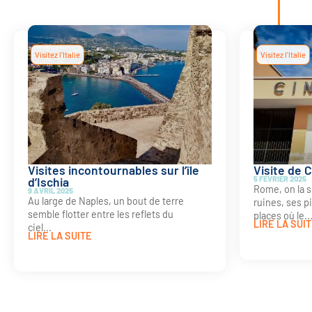
Visitez l'Italie
Visitez l'Italie
Visites incontournables sur l’île
Visite de 
d’Ischia
5 FÉVRIER 2025
Rome, on la s
9 AVRIL 2025
Au large de Naples, un bout de terre
ruines, ses pi
semble flotter entre les reflets du
places où le..
LIRE LA SUI
ciel...
LIRE LA SUITE