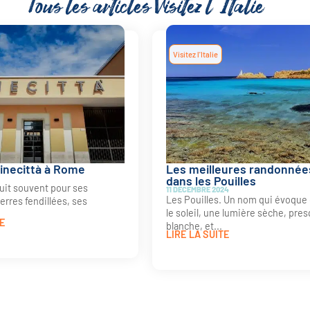
Tous les articles
Visitez l'Italie
Visitez l'Italie
Cinecittà à Rome
Les meilleures randonnée
dans les Pouilles
uit souvent pour ses
11 DÉCEMBRE 2024
Les Pouilles. Un nom qui évoque 
erres fendillées, ses
le soleil, une lumière sèche, pre
.
TE
blanche, et...
LIRE LA SUITE