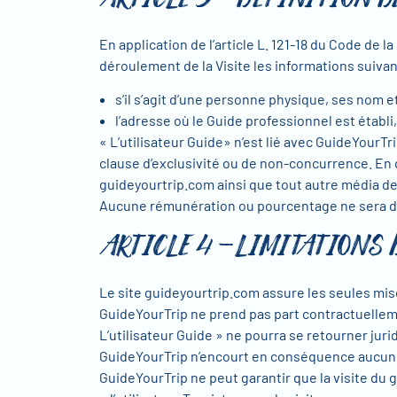
En application de l’article L. 121-18 du Code de 
déroulement de la Visite les informations suivan
s’il s’agit d’une personne physique, ses nom et
l’adresse où le Guide professionnel est établ
« L’utilisateur Guide» n’est lié avec GuideYour
clause d’exclusivité ou de non-concurrence. En q
guideyourtrip.com ainsi que tout autre média de
Aucune rémunération ou pourcentage ne sera dem
ARTICLE 4 -LIMITATIONS 
Le site guideyourtrip.com assure les seules mis
GuideYourTrip ne prend pas part contractuellemen
L’utilisateur Guide » ne pourra se retourner juri
GuideYourTrip n’encourt en conséquence aucune re
GuideYourTrip ne peut garantir que la visite du g