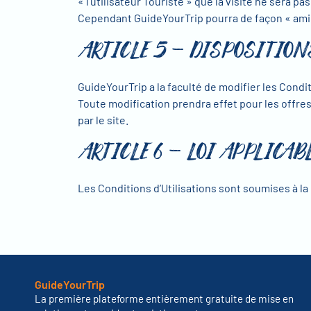
« l’utilisateur Touriste » que la visite ne sera pa
Cependant GuideYourTrip pourra de façon « amicale
ARTICLE 5 – DISPOSITION
GuideYourTrip a la faculté de modifier les Condit
Toute modification prendra effet pour les offres 
par le site.
ARTICLE 6 – LOI APPLICAB
Les Conditions d’Utilisations sont soumises à la L
GuideYourTrip
La première plateforme entièrement gratuite de mise en