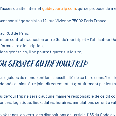
l’accès du site Internet
guideyourtrip.com
, qui se propose de me
yant son siège social au 12, rue Vivienne 75002 Paris France,
au RCS de Paris.
nt un contrat d’adhésion entre GuideYourTrip et « l’utilisateur G
 formulaire d’inscription.
ions générales, il ne pourra figurer sur le site.
 DU SERVICE GUIDEYOURTRIP
ux guides du monde entier la possibilité de se faire connaître d
onnés et ainsi être joint directement et gratuitement par les to
. GuideYourTrip ne sera d’aucune manière responsable de ce dit co
nces, logistique, lieux, dates, horaires, annulations seront à val
t, n’est pas, en vertu des dispositions de l’article 1165 du Code