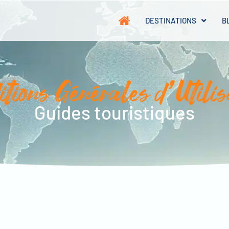
DESTINATIONS
B
itions Générales d’Utilis
Guides touristiques