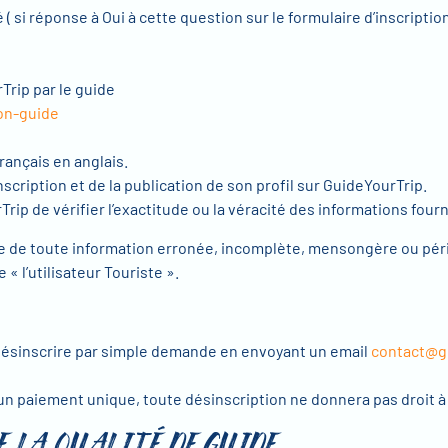
 ( si réponse à Oui à cette question sur le formulaire d’inscriptio
Trip par le guide
on-guide
rançais en anglais.
nscription et de la publication de son profil sur GuideYourTrip.
rip de vérifier l’exactitude ou la véracité des informations fourn
ture de toute information erronée, incomplète, mensongère ou pér
 « l’utilisateur Touriste ».
 désinscrire par simple demande en envoyant un email
contact@g
c un paiement unique, toute désinscription ne donnera pas droit
 LA QUALITÉ DE GUIDE