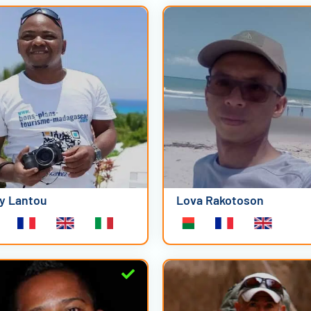
y Lantou
Lova Rakotoson