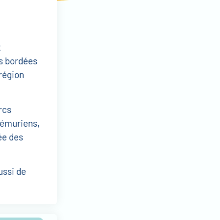
t
s bordées
 région
rcs
lémuriens,
ée des
ussi de