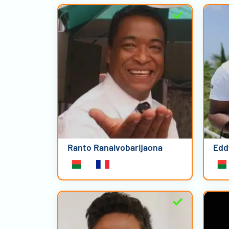
Ranto Ranaivobarijaona
Edd