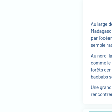
Au large de
Madagasca
par l’océa
semble rac
Au nord, l
comme le
forêts den
baobabs s
Une grande
rencontrer