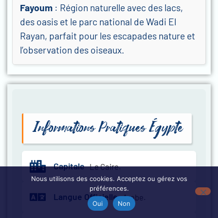
Fayoum
: Région naturelle avec des lacs,
des oasis et le parc national de Wadi El
Rayan, parfait pour les escapades nature et
l’observation des oiseaux.
Informations Pratiques Égypte
Capitale
Le Caire.
Nous utilisons des cookies. Acceptez ou gérez vos
préférences.
Langue Officielle
Arabe.
Oui
Non