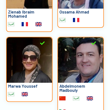
Zienab Ibraim
Ossama Ahmad
Mohamed
Marwa Youssef
Abdelmonem
Madbouly