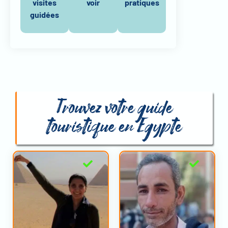
visites
voir
pratiques
guidées
Trouvez votre guide
touristique en Egypte