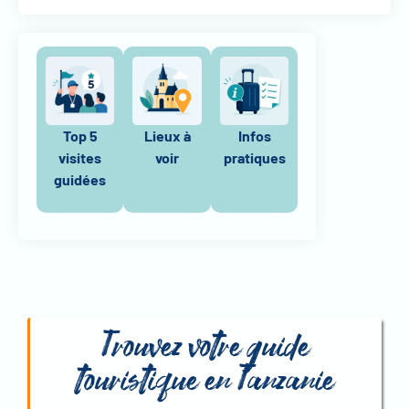
Top 5
Lieux à
Infos
visites
voir
pratiques
guidées
Trouvez votre guide
touristique en Tanzanie