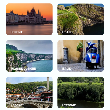
HONGRIE
IRLANDE
IRLANDE DU NORD
ITALIE
KOSOVO
LETTONIE