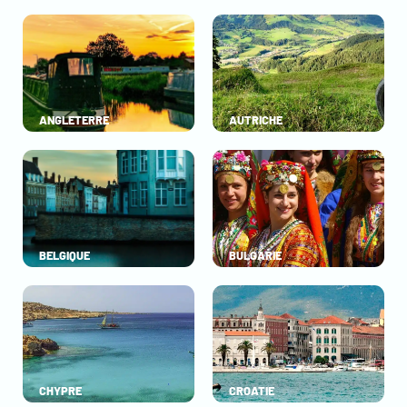
ANGLETERRE
AUTRICHE
BELGIQUE
BULGARIE
CHYPRE
CROATIE