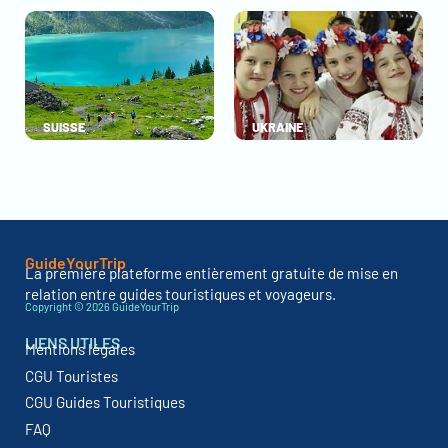
SUISSE
UKRAINE
GuideYourTrip
La première plateforme entièrement gratuite de mise en
relation entre guides touristiques et voyageurs.
Copyright © 2026 GuideYourTrip
LIENS UTILES
Mentions légales
CGU Touristes
CGU Guides Touristiques
FAQ