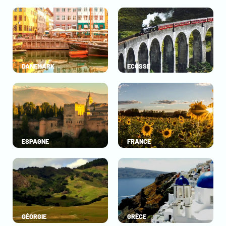
DANEMARK
ECOSSE
ESPAGNE
FRANCE
GÉORGIE
GRÈCE