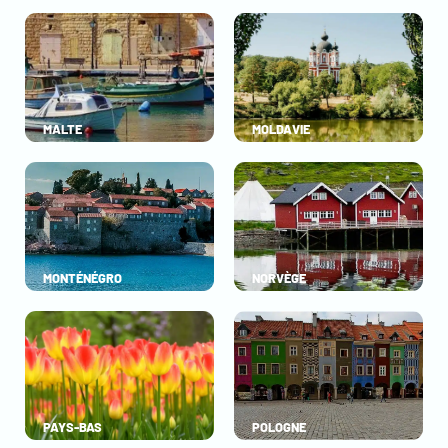
MALTE
MOLDAVIE
MONTÉNÉGRO
NORVÈGE
PAYS-BAS
POLOGNE