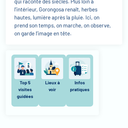
qui raconte des siècles. Plus loin à
l’intérieur, Gorongosa renaît, herbes
hautes, lumière après la pluie. Ici, on
prend son temps, on marche, on observe,
on garde l’image en tête.
Top 5
Lieux à
Infos
visites
voir
pratiques
guidées