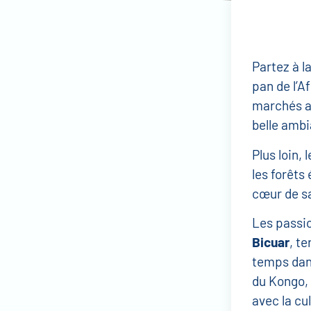
Partez à l
pan de l’A
marchés an
belle ambi
Plus loin,
les forêts
cœur de s
Les passio
Bicuar
, t
temps dans 
du Kongo, 
avec la cu