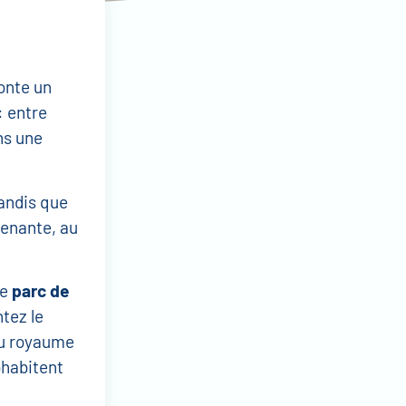
onte un
: entre
ns une
tandis que
renante, au
le
parc de
tez le
du royaume
ohabitent