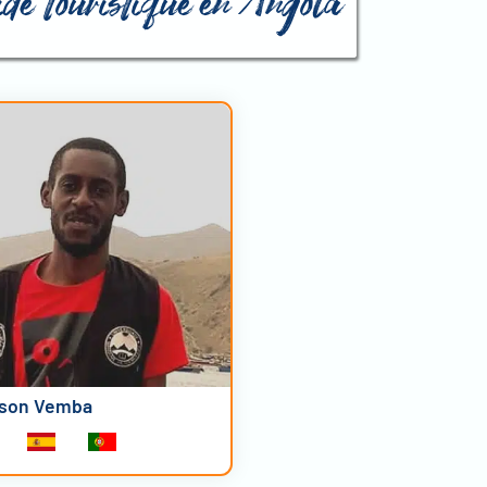
uide touristique en Angola
lson Vemba