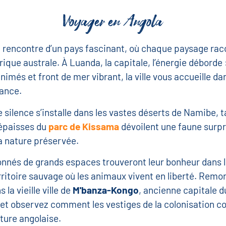
Voyager en Angola
a rencontre d’un pays fascinant, où chaque paysage rac
frique australe. À Luanda, la capitale, l’énergie déborde 
imés et front de mer vibrant, la ville vous accueille da
ance.
 le silence s’installe dans les vastes déserts de Namibe, 
 épaisses du
parc de Kissama
dévoilent une faune surp
a nature préservée.
nnés de grands espaces trouveront leur bonheur dans 
erritoire sauvage où les animaux vivent en liberté. Remon
la vieille ville de
M'banza-Kongo
, ancienne capitale 
et observez comment les vestiges de la colonisation c
lture angolaise.