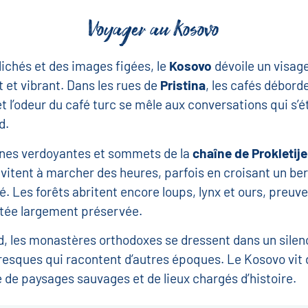
Voyager au Kosovo
lichés et des images figées, le
Kosovo
dévoile un visag
t et vibrant. Dans les rues de
Pristina
, les cafés déborde
et l’odeur du café turc se mêle aux conversations qui s’é
d.
ines verdoyantes et sommets de la
chaîne de Prokletije
nvitent à marcher des heures, parfois en croisant un be
lé. Les forêts abritent encore loups, lynx et ours, preuv
stée largement préservée.
d, les monastères orthodoxes se dressent dans un silen
resques qui racontent d’autres époques. Le Kosovo vit 
 de paysages sauvages et de lieux chargés d’histoire.