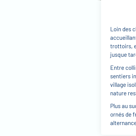
Loin des c
accueillan
trottoirs, 
jusque tar
Entre coll
sentiers i
village iso
nature re
Plus au su
ornés de f
alternance