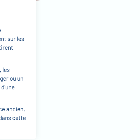
e
nt sur les
tirent
, les
rger ou un
e d’une
ce ancien,
dans cette