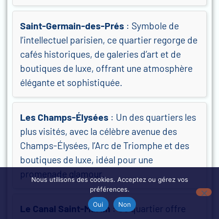
Saint-Germain-des-Prés
: Symbole de
l’intellectuel parisien, ce quartier regorge de
cafés historiques, de galeries d’art et de
boutiques de luxe, offrant une atmosphère
élégante et sophistiquée.
Les Champs-Élysées
: Un des quartiers les
plus visités, avec la célèbre avenue des
Champs-Élysées, l’Arc de Triomphe et des
boutiques de luxe, idéal pour une
promenade glamour.
Nous utilisons des cookies. Acceptez ou gérez vos
préférences.
Oui
Non
Le Canal Saint-Martin
: Ce quartier offre