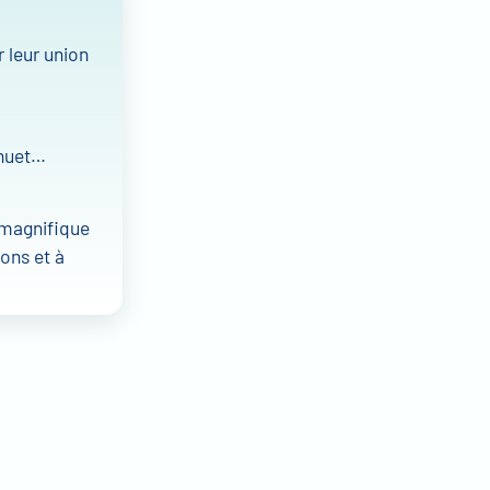
 leur union
enuet…
a magnifique
ons et à