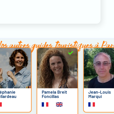
os autres
guides touristiques à Par
éphanie
Pamela Breit
Jean-Louis
llardeau
Foncillas
Marqui