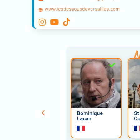
www.lesdessousdeversailles.com
N
Lora Romano
Dominique
St
Lacan
Co