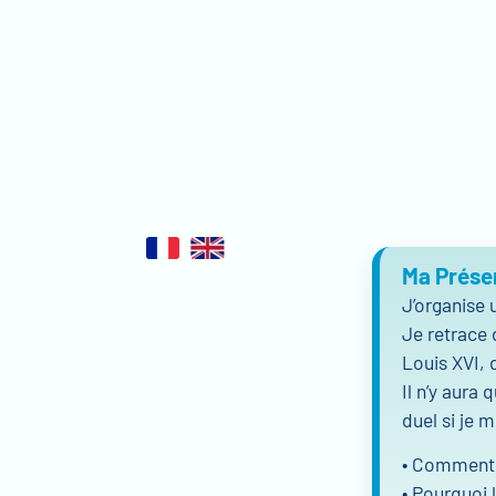
Ma Prése
J’organise 
Je retrace 
Louis XVI, 
Il n’y aura
duel si je m
• Comment s
• Pourquoi 