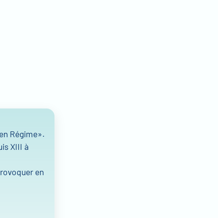
cien Régime».
is XIII à
 provoquer en