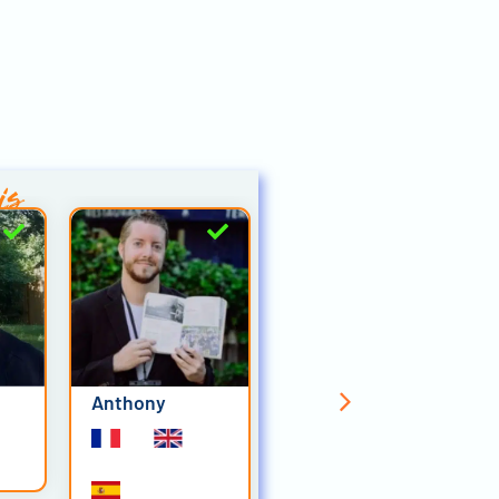
is
Anthony
Nina Tsereteli