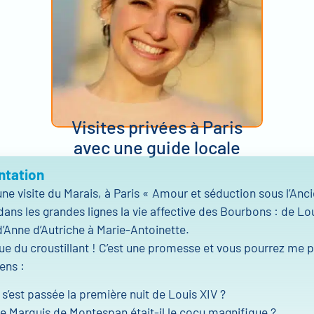
Visites privées à Paris
avec une guide locale
ntation
une visite du Marais, à Paris « Amour et séduction sous l’An
dans les grandes lignes la vie affective des Bourbons : de Lou
d’Anne d’Autriche à Marie-Antoinette.
 que du croustillant ! C’est une promesse et vous pourrez me
ens :
’est passée la première nuit de Louis XIV ?
le Marquis de Montespan était-il le cocu magnifique ?