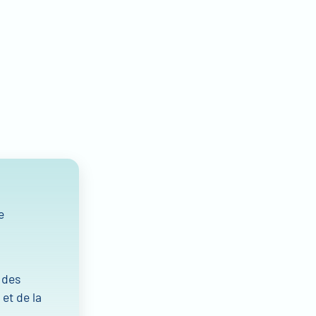
e
 des
 et de la