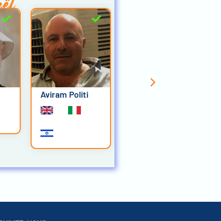
aël
Aviram Politi
Orna Baziz