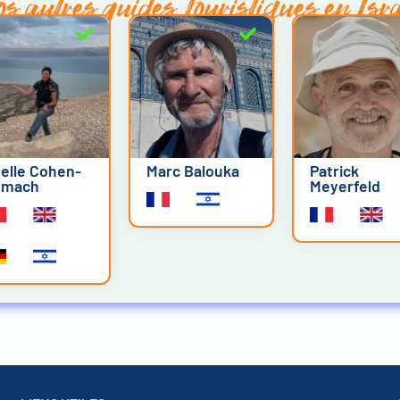
s autres
guides touristiques en Isr
elle Cohen-
Marc Balouka
Patrick
emach
Meyerfeld