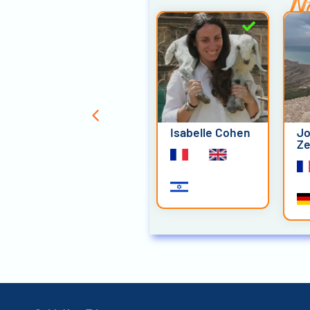
No
Dan Levy
Isabelle Cohen
Jo
Z