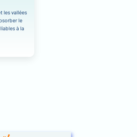
 les vallées
bsorber le
iables à la