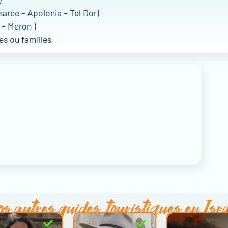
aree – Apolonia – Tel Dor)
d – Meron )
es ou familles
s autres
guides touristiques en Isr