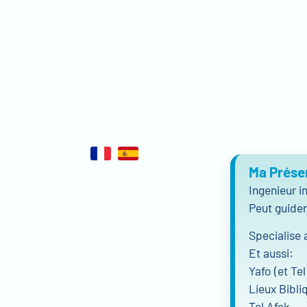
Ma Prése
Ingenieur i
Peut guider 
Specialise 
Et aussi:
Yafo (et Tel
Lieux Bibli
Tel Afek ….