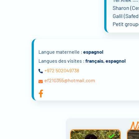
Sharon (Ces
Galil (Safe
Petit group
Langue maternelle :
espagnol
Langues des visites :
français, espagnol
+972 502049738
ef210355@hotmail.com
No