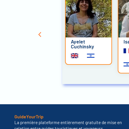
Orna Baziz
Ayelet
Is
Cuchinsky
GuideYourTrip
La première plateforme entièrement gratuite de mise en
relation entre guides touristiques et voyageurs.