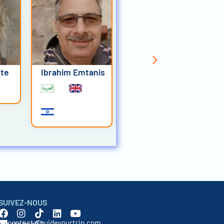
te
Ibrahim Emtanis
Eliran (Eli)
Kaissar
SUIVEZ-NOUS
contact@guideyourtrip.com
WhatsApp