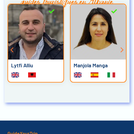
guides touristiques en Albanie
Lytfi Alliu
Manjola Manga
GuideYourTrip