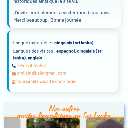
historiques ainsi que le site vu.
J’invite cordialement à visiter mon beau pays.
Merci beaucoup. Bonne journée.
Langue maternelle :
cingalais (sri lanka)
Langues des visites :
espagnol, cingalais (sri
lanka), anglais
+94 779148648
amilaindika8@gmail.com
toursamila.wixsite.com/index
Nos autres
guides touristiques au Sri Lanka