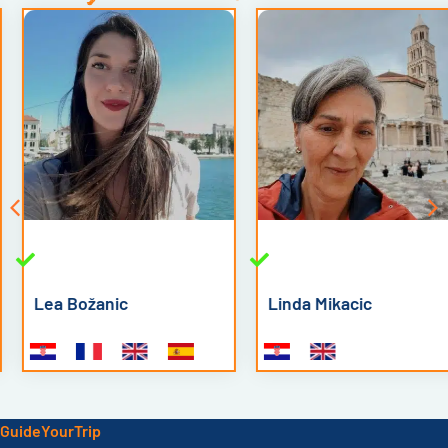
Lea Božanic
Linda Mikacic
GuideYourTrip