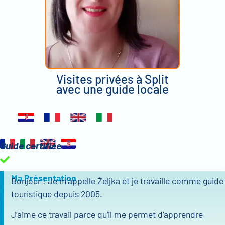
Visites privées à Split
avec une guide locale
Guide certifiée
Ma Présentation
Bonjour ! Je m’appelle Željka et je travaille comme guide
touristique depuis 2005.
J’aime ce travail parce qu’il me permet d’apprendre