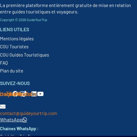
La première plateforme entièrement gratuite de mise en relation
entre guides touristiques et voyageurs.
Copyright © 2026 GuideYourTrip
LIENS UTILES
Mentions légales
CGU Touristes
CGU Guides Touristiques
FAQ
Plan du site
SUIVEZ-NOUS
book
stagram
Tiktok
Linkedin
Youtube
contact@guideyourtrip.com
WhatsApp
Chaines WhatsApp :
GuideYourTrip Fr