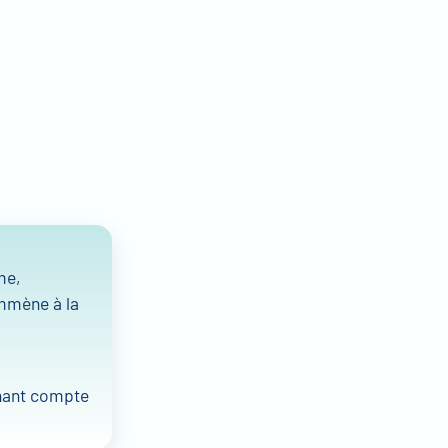
me,
emmène à la
enant compte