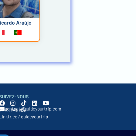
icardo Araújo
SUIVEZ-NOUS
contact@guideyourtrip.com
WhatsApp
Linktr.ee / guideyourtrip