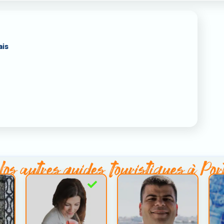
ais
os autres
guides touristiques à Por