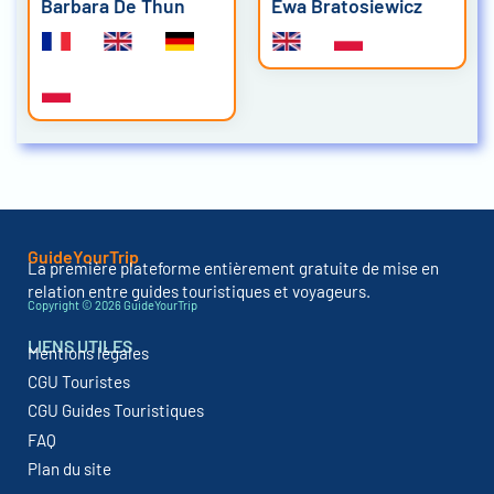
rbara De Thun
Ewa Bratosiewicz
Szymo
GuideYourTrip
La première plateforme entièrement gratuite de mise en
relation entre guides touristiques et voyageurs.
Copyright © 2026 GuideYourTrip
LIENS UTILES
Mentions légales
CGU Touristes
CGU Guides Touristiques
FAQ
Plan du site