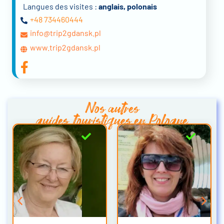
Langues des visites :
anglais, polonais
+48 734460444
info@trip2gdansk.pl
www.trip2gdansk.pl
Nos autres
guides touristiques en Pologne