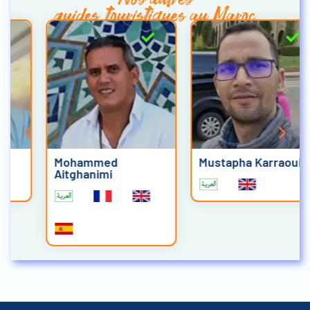
guides touristiques au Maroc
Mohammed
Mustapha Karraoui
Aitghanimi