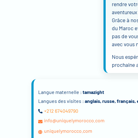
rendre vot
aventureux
Grâce à nos
du Maroc et
pas de vous
avec vous n
Nous espéro
prochaine 
Langue maternelle :
tamazight
Langues des visites :
anglais, russe, français
+212 674049790
info@uniquelymorocco.com
uniquelymorocco.com