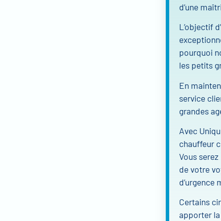
d’une maîtr
L’objectif 
exceptionne
pourquoi no
les petits 
En mainten
service cli
grandes ag
Avec Unique
chauffeur c
Vous serez
de votre vo
d’urgence m
Certains ci
apporter la