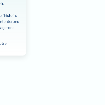
on,
l’histoire
ontenterons
rtagerons
otre