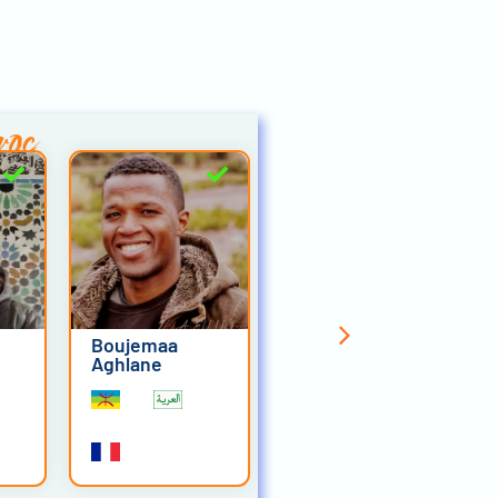
roc
Boujemaa
Hassan Idhmad
Aghlane