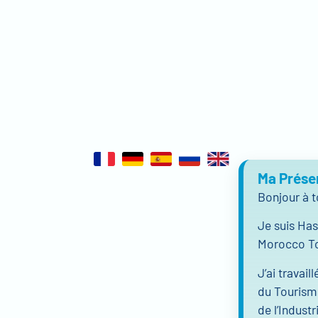
Ma Prése
Bonjour à t
Je suis Has
Morocco To
J’ai travai
du Tourisme
de l’Indust