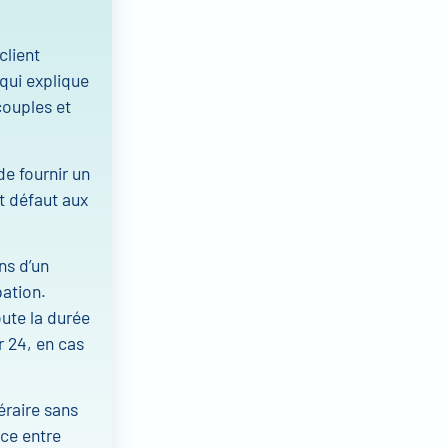
client
 qui explique
couples et
e fournir un
nt défaut aux
ns d’un
pation.
ute la durée
r 24, en cas
éraire sans
nce entre