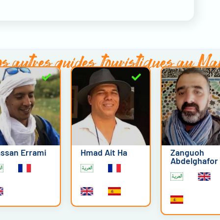
s autres
guides touristiques au Ma
ssan Errami
Hmad Ait Ha
Zanguoh
Abdelghafor