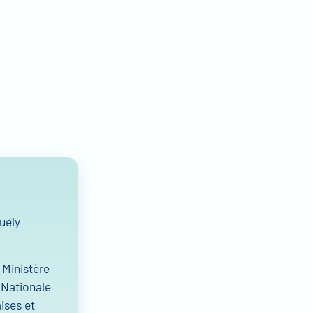
uely
 Ministère
 Nationale
aises et