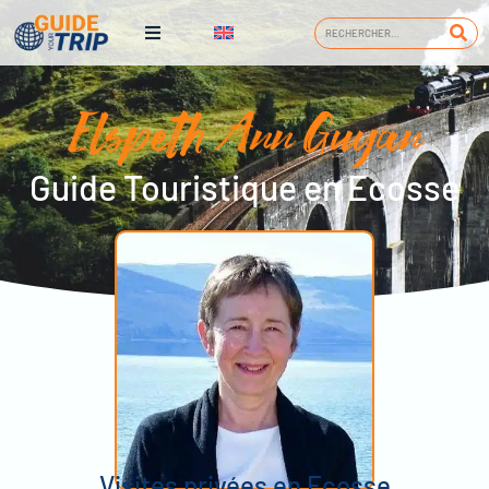
Elspeth Ann Guyan
Guide Touristique en Ecosse
Visites privées en Ecosse