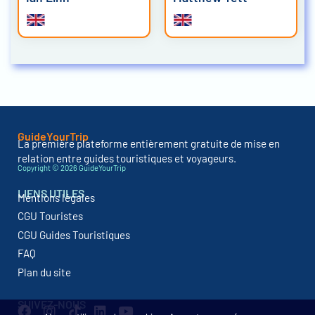
GuideYourTrip
La première plateforme entièrement gratuite de mise en
relation entre guides touristiques et voyageurs.
Copyright © 2026 GuideYourTrip
LIENS UTILES
Mentions légales
CGU Touristes
CGU Guides Touristiques
FAQ
Plan du site
SUIVEZ-NOUS