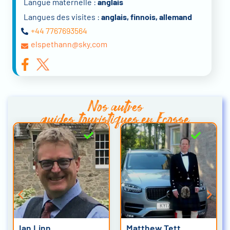
Langue maternelle :
anglais
Langues des visites :
anglais, finnois, allemand
+44 7767693564
elspethann@sky.com
Nos autres
guides touristiques en Ecosse
inn
Matthew Tett
Adriana 