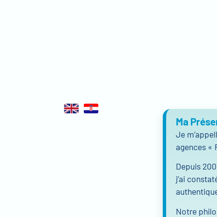
Ma Prése
Je m’appell
agences « P
Depuis 2008
j’ai consta
authentique
Notre phil