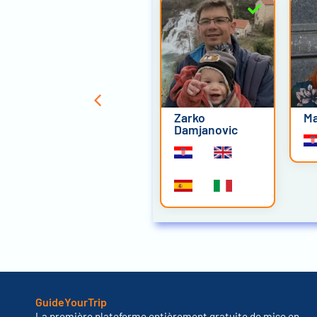
Ilijana Dragovic
Zarko
Ma
Madic
Damjanovic
GuideYourTrip
La première plateforme entièrement gratuite de mise en