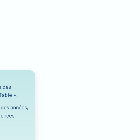
e des
Table ».
l des années,
riences