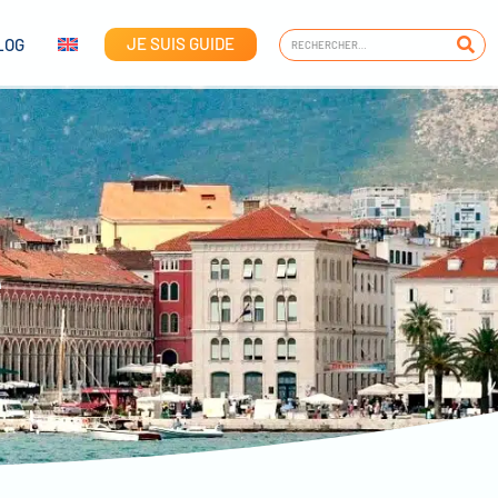
JE SUIS GUIDE
LOG
e