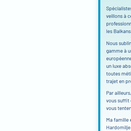
Spécialist
veillons à 
professionn
les Balkans
Nous subli
gamme à une
européenne
un luxe ab
toutes mét
trajet en p
Par ailleur
vous suffit
vous tenten
Ma famille 
Hardomilje.