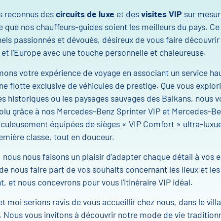
es reconnus des
circuits de luxe
et des
visites VIP
sur mesur
ce que nos chauffeurs-guides soient les meilleurs du pays. Ce
els passionnés et dévoués, désireux de vous faire découvrir 
 et l’Europe avec une touche personnelle et chaleureuse.
mons votre expérience de voyage en associant un service ha
 flotte exclusive de véhicules de prestige. Que vous explori
s historiques ou les paysages sauvages des Balkans, nous v
solu grâce à nos Mercedes-Benz Sprinter VIP et Mercedes-Be
iculeusement équipées de sièges « VIP Comfort » ultra-luxu
remière classe, tout en douceur.
s, nous nous faisons un plaisir d’adapter chaque détail à vos en
 de nous faire part de vos souhaits concernant les lieux et les 
t, et nous concevrons pour vous l’itinéraire VIP idéal.
et moi serions ravis de vous accueillir chez nous, dans le vill
 Nous vous invitons à découvrir notre mode de vie traditionn