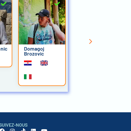
nic
Domagoj
Ilijana Dragovic
Brozovic
Madic
SUIVEZ-NOUS