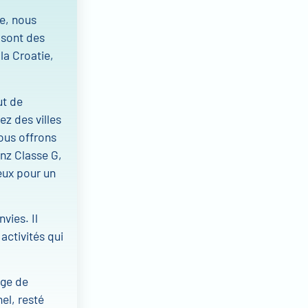
e, nous
 sont des
la Croatie,
ut de
ez des villes
ous offrons
nz Classe G,
eux pour un
vies. Il
activités qui
age de
el, resté