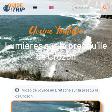
Chaine Youtube
Lumières sur la presqu’île
de Crozon
15 SEPTEMBRE 2023
Vidéo de voyage en Bretagne sur la presqu’île
de Crozon