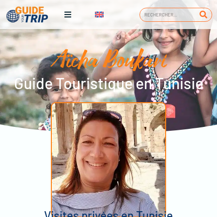
Aïcha Boukari
Guide Touristique en Tunisie
Visites privées en Tunisie