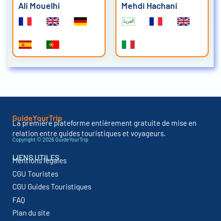
Mehdi Hachani
Meher Djebali
GuideYourTrip
La première plateforme entièrement gratuite de mise en
relation entre guides touristiques et voyageurs.
Copyright © 2026 GuideYourTrip
LIENS UTILES
Mentions légales
CGU Touristes
CGU Guides Touristiques
FAQ
Plan du site