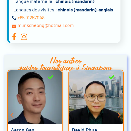
Langue maternelle :
chinois (mandarin)
Langues des visites :
chinois (mandarin), anglais
+65 91257048
munkcheong@hotmail.com
Nos autres
guides touristiques à Singapour
Aaron Gan
David Phua
M