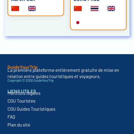
GuideYourTrip
La première plateforme entièrement gratuite de mise en
relation entre guides touristiques et voyageurs.
Copyright © 2026 GuideYourTrip
LIENS UTILES
Mentions légales
CGU Touristes
CGU Guides Touristiques
FAQ
Plan du site