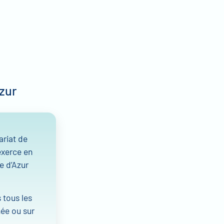
zur
ariat de
 exerce en
e d’Azur
 tous les
née ou sur