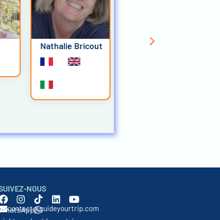
e
Nathalie Bricout
Anisa Shyti
SUIVEZ-NOUS
contact@guideyourtrip.com
WhatsApp