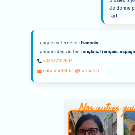
Je donne pa
l’art.
Langue maternelle :
français
Langues des visites :
anglais, français, espag
+33 612107697
caroline-lebert@hotmail.fr
Nos autres
gui