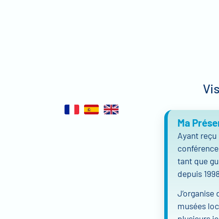
Vi
Ma Prése
Ayant reçu 
conférence),
tant que gu
depuis 1998
J’organise 
musées loca
plusieurs jo