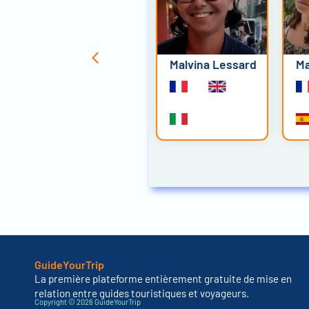
Nathalie Smith
Malvina Lessard
Ma
GuideYourTrip
La première plateforme entièrement gratuite de mise en
relation entre guides touristiques et voyageurs.
Copyright © 2026 GuideYourTrip