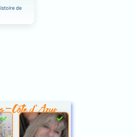
istoire de
es-Côte d'Azur