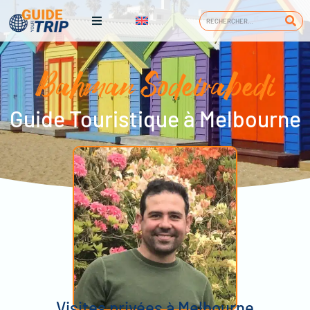
Bahman Sodeirabedi
Guide Touristique à Melbourne
Visites privées à Melbourne