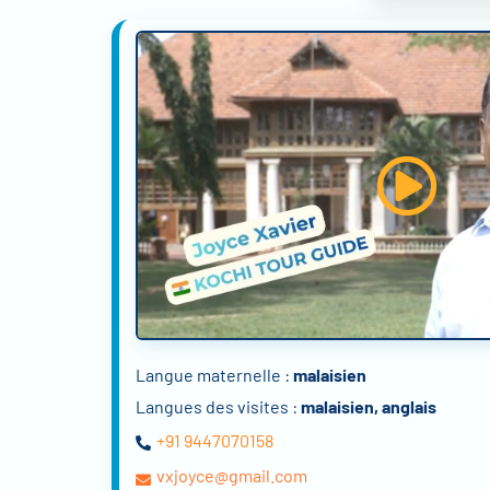
Langue maternelle :
malaisien
Langues des visites :
malaisien, anglais
+91 9447070158
vxjoyce@gmail.com