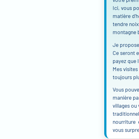
Ici, vous p
matière d’h
tendre noix
montagne b
Je propose 
Ce seront e
payez que l
Mes visites
toujours plu
Vous pouvez
manière par
villages ou
traditionne
nourriture 
vous surpre