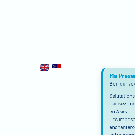
Ma Prése
Bonjour vo
Salutations
Laissez-moi
en Asie.
Les imposan
enchanteron
votre premi