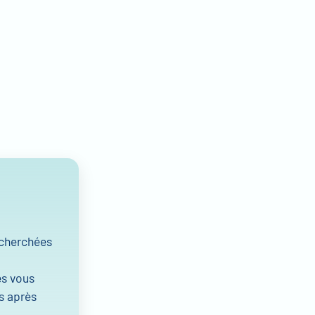
recherchées
es vous
s après