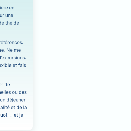
ière en
our une
de thé de
références.
rme. Ne me
d’excursions.
xible et fais
er de
elles ou des
 un déjeuner
lité et de la
uoi…. et je