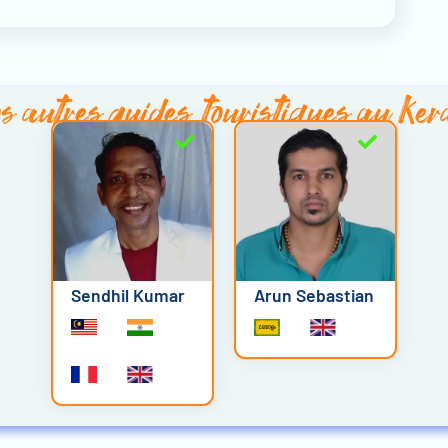
s autres
guides touristiques au Ker
Sendhil Kumar
Arun Sebastian