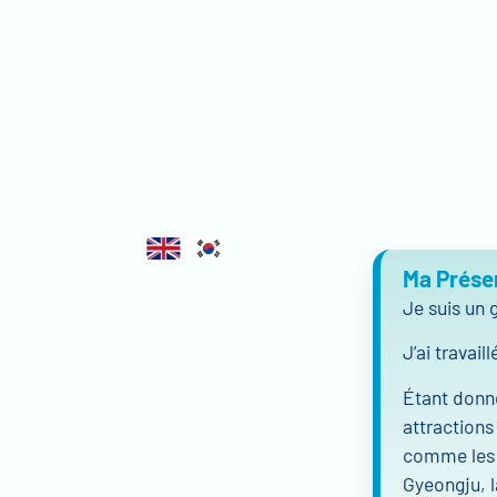
Ma Prése
Je suis un 
J’ai travai
Étant donné
attractions
comme les 
Gyeongju, l