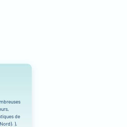
nombreuses
eurs,
ntiques de
Nord). ),