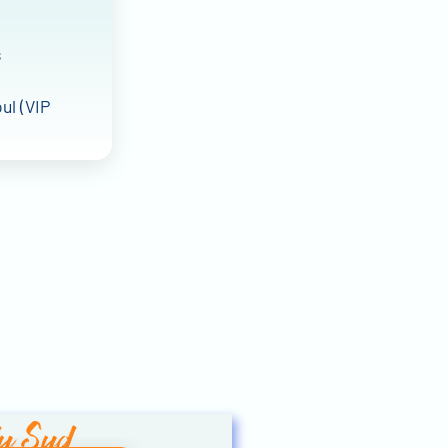
s
ul (VIP
du Sud