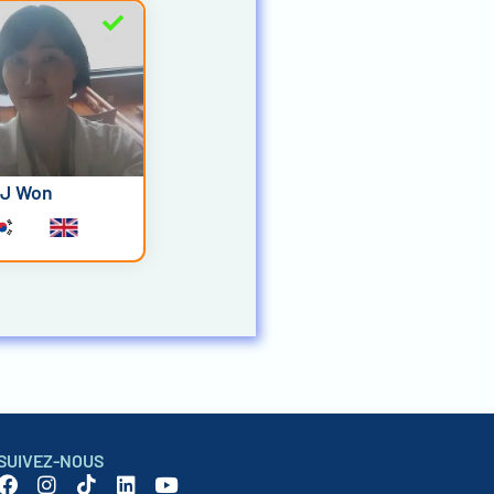
J Won
SUIVEZ-NOUS