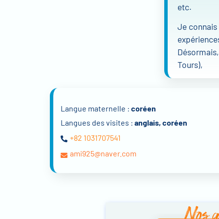
etc.
Je connais t
expériences
Désormais, 
Tours),
Langue maternelle :
coréen
Langues des visites :
anglais, coréen
+82 1031707541
ami925@naver.com
Nos a