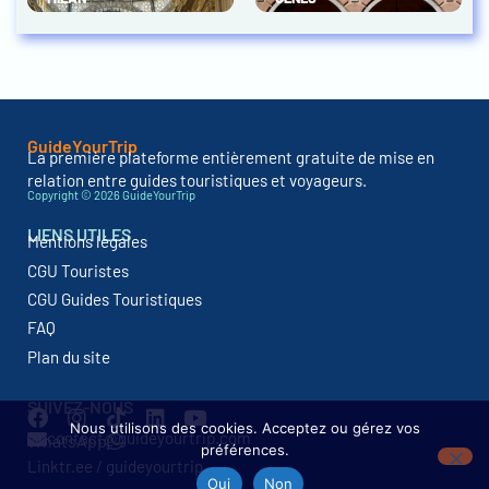
GuideYourTrip
La première plateforme entièrement gratuite de mise en
relation entre guides touristiques et voyageurs.
Copyright © 2026 GuideYourTrip
LIENS UTILES
Mentions légales
CGU Touristes
CGU Guides Touristiques
FAQ
Plan du site
SUIVEZ-NOUS
Nous utilisons des cookies. Acceptez ou gérez vos
contact@guideyourtrip.com
WhatsApp
préférences.
Linktr.ee / guideyourtrip
Oui
Non