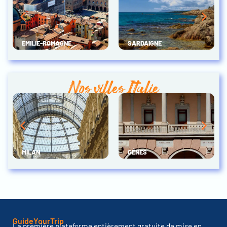
EMILIE-ROMAGNE
SARDAIGNE
Nos villes Italie
MILAN
GÊNES
GuideYourTrip
La première plateforme entièrement gratuite de mise en