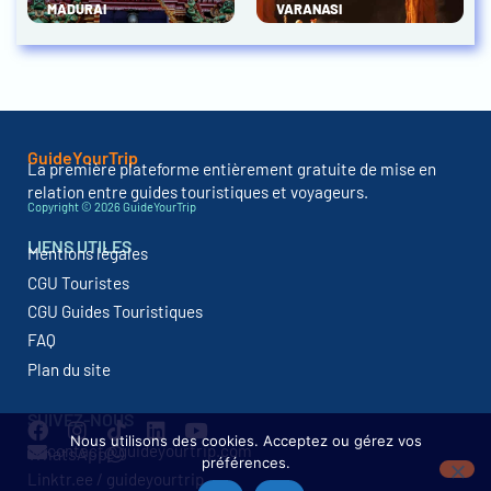
MADURAI
VARANASI
GuideYourTrip
La première plateforme entièrement gratuite de mise en
relation entre guides touristiques et voyageurs.
Copyright © 2026 GuideYourTrip
LIENS UTILES
Mentions légales
CGU Touristes
CGU Guides Touristiques
FAQ
Plan du site
SUIVEZ-NOUS
Nous utilisons des cookies. Acceptez ou gérez vos
contact@guideyourtrip.com
WhatsApp
préférences.
Linktr.ee / guideyourtrip