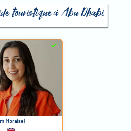
uide touristique à Abu Dhabi
m Moraisel