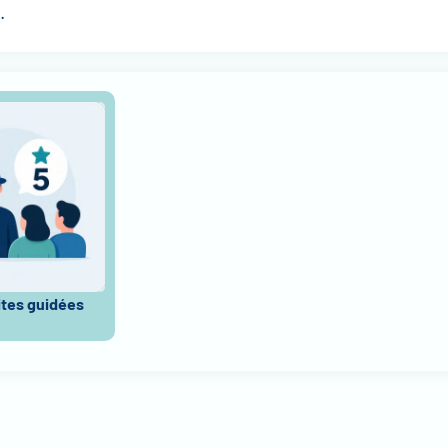
.
ites guidées