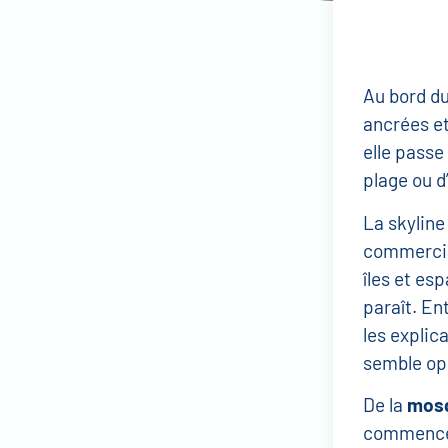
Au bord d
ancrées et
elle passe
plage ou d
La skyline
commerciau
îles et es
paraît. En
les explic
semble op
De la
mosq
commencent