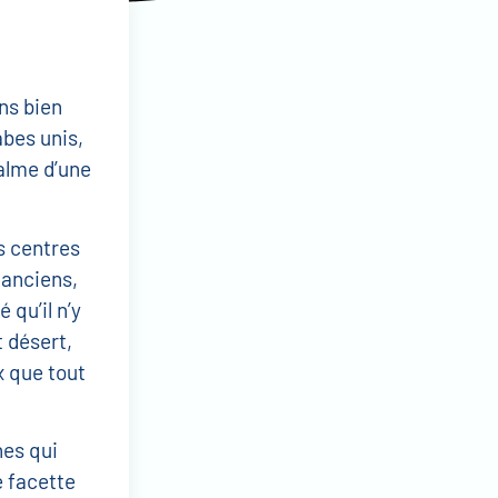
ns bien
bes unis,
calme d’une
s centres
 anciens,
qu’il n’y
 désert,
x que tout
nes qui
e facette