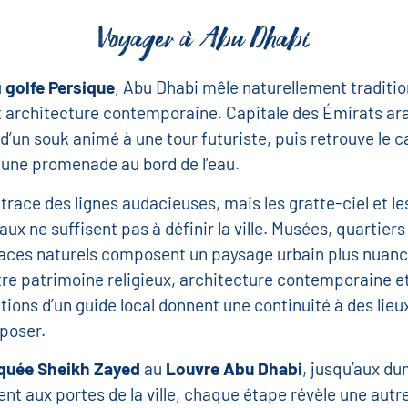
Voyager à Abu Dhabi
u
golfe Persique
, Abu Dhabi mêle naturellement traditio
 architecture contemporaine. Capitale des Émirats ara
 d’un souk animé à une tour futuriste, puis retrouve le 
’une promenade au bord de l’eau.
 trace des lignes audacieuses, mais les gratte-ciel et le
x ne suffisent pas à définir la ville. Musées, quartiers
paces naturels composent un paysage urbain plus nuancé 
tre patrimoine religieux, architecture contemporaine et
ations d’un guide local donnent une continuité à des lieu
poser.
uée Sheikh Zayed
au
Louvre Abu Dhabi
, jusqu’aux du
 aux portes de la ville, chaque étape révèle une autr