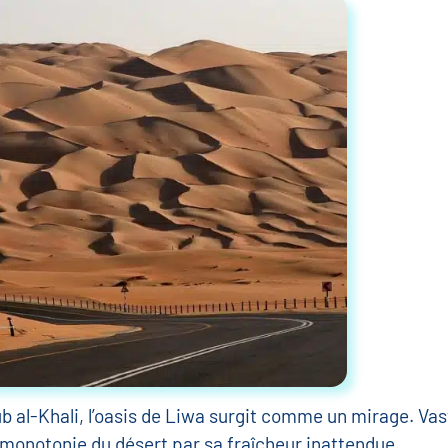
 al-Khali, l’oasis de Liwa surgit comme un mirage. Vas
a monotonie du désert par sa fraîcheur inattendue.