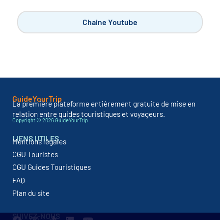
Chaine Youtube
GuideYourTrip
La première plateforme entièrement gratuite de mise en
relation entre guides touristiques et voyageurs.
Copyright © 2026 GuideYourTrip
LIENS UTILES
Mentions légales
CGU Touristes
CGU Guides Touristiques
FAQ
Plan du site
SUIVEZ-NOUS