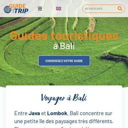
Guides touristiques
à Bali
CHOISISSEZ VOTRE GUIDE
Voyager à Bali
Entre
Java
et
Lombok
, Bali concentre sur
une petite île des paysages très différents.